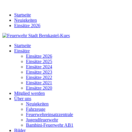
Skip
to
Startseite
content
Neuigkeiten
Einsätze 2026
Startseite
Einsätze
Einsätze 2026
Einsätze 2025
Einsätze 2024
Einsätze 2023
Einsätze 2022
Einsätze 2021
Einsätze 2020
Mitglied werden
Über uns
Neuigkeiten
Fahrzeuge
Feuerwehreinsatzzentrale
Jugendfeuerwehr
Bambini-Feuerwehr AB1
Bilder