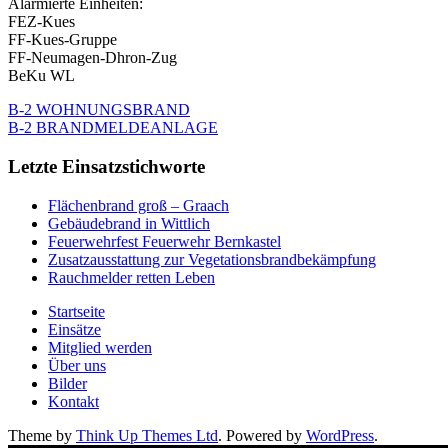
Alarmierte Einheiten:
FEZ-Kues
FF-Kues-Gruppe
FF-Neumagen-Dhron-Zug
BeKu WL
B-2 WOHNUNGSBRAND
B-2 BRANDMELDEANLAGE
Letzte Einsatzstichworte
Flächenbrand groß – Graach
Gebäudebrand in Wittlich
Feuerwehrfest Feuerwehr Bernkastel
Zusatzausstattung zur Vegetationsbrandbekämpfung
Rauchmelder retten Leben
Startseite
Einsätze
Mitglied werden
Über uns
Bilder
Kontakt
Theme by
Think Up Themes Ltd
. Powered by
WordPress
.