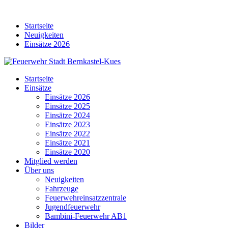
Skip
to
Startseite
content
Neuigkeiten
Einsätze 2026
Startseite
Einsätze
Einsätze 2026
Einsätze 2025
Einsätze 2024
Einsätze 2023
Einsätze 2022
Einsätze 2021
Einsätze 2020
Mitglied werden
Über uns
Neuigkeiten
Fahrzeuge
Feuerwehreinsatzzentrale
Jugendfeuerwehr
Bambini-Feuerwehr AB1
Bilder