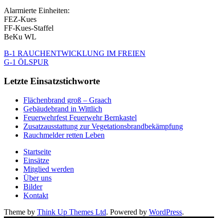
Alarmierte Einheiten:
FEZ-Kues
FF-Kues-Staffel
BeKu WL
B-1 RAUCHENTWICKLUNG IM FREIEN
G-1 ÖLSPUR
Letzte Einsatzstichworte
Flächenbrand groß – Graach
Gebäudebrand in Wittlich
Feuerwehrfest Feuerwehr Bernkastel
Zusatzausstattung zur Vegetationsbrandbekämpfung
Rauchmelder retten Leben
Startseite
Einsätze
Mitglied werden
Über uns
Bilder
Kontakt
Theme by
Think Up Themes Ltd
. Powered by
WordPress
.