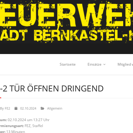
Startseite
Einsätze
Mitglied
-2 TÜR ÖFFNEN DRINGEND
By
FE2
02.10.2024
Allgemein
tum:
02.10.2024 um 13:27 Uhr
rmierungsart:
FEZ, Staffel
er:
13 Minuten