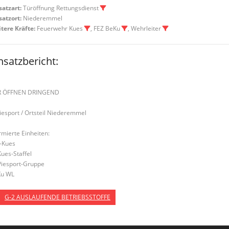
satzart:
Türöffnung Rettungsdienst
satzort:
Niederemmel
tere Kräfte:
Feuerwehr Kues
, FEZ BeKu
, Wehrleiter
nsatzbericht:
R ÖFFNEN DRINGEND
Piesport / Ortsteil Niederemmel
rmierte Einheiten:
-Kues
Kues-Staffel
Piesport-Gruppe
u WL
G-2 AUSLAUFENDE BETRIEBSSTOFFE