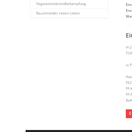
Vegetationsbrandbekämpfung
Ein
Ein
Rauchmelder retten Leben
Wei
Ei
H-2
TÜ
in 
Ala
FEZ
FF-
FF-
BeK