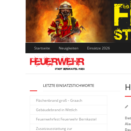
Skip
to
content
Startseite
Neuigkeiten
Einsätze 2026
H
LETZTE EINSATZSTICHWORTE
Flächenbrand groß – Graach
Gebäudebrand in Wittlich
Da
Feuerwehrfest Feuerwehr Bernkastel
Ala
Zusatzausstattung zur
Dau