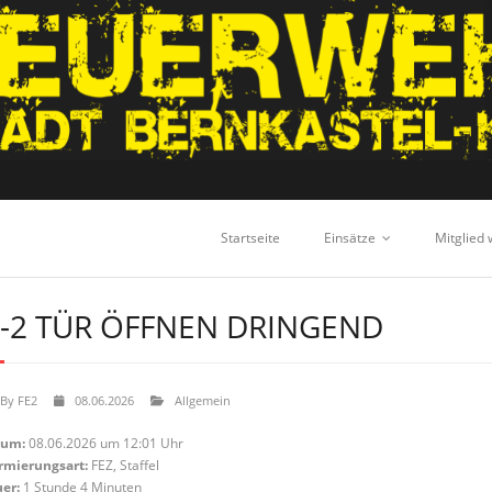
Startseite
Einsätze
Mitglied
-2 TÜR ÖFFNEN DRINGEND
By
FE2
08.06.2026
Allgemein
tum:
08.06.2026 um 12:01 Uhr
rmierungsart:
FEZ, Staffel
er:
1 Stunde 4 Minuten