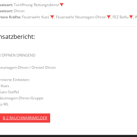
satzart:
Türöffnung Rettungsdienst
satzort:
Dhron
tere Kräfte:
Feuerwehr Kues
, Feuerwehr Neumagen-Dhron
, FEZ BeKu
, 
nsatzbericht:
R ÖFFNEN DRINGEND
Neumagen-Dhron / Ortsteil Dhron
rmierte Einheiten:
-Kues
Kues-Staffel
Neumagen-Dhron-Gruppe
u WL
B-2 RAUCHWARNMELDER