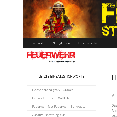
Skip
to
content
Startseite
Neuigkeiten
Einsätze 2026
H
LETZTE EINSATZSTICHWORTE
Flächenbrand groß – Graach
Gebäudebrand in Wittlich
Da
Feuerwehrfest Feuerwehr Bernkastel
Ala
Zusatzausstattung zur
Dau