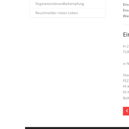
Vegetationsbrandbekämpfung
Ein
Ein
Rauchmelder retten Leben
Wei
Ei
H-2
TÜ
in 
Ala
FEZ
FF-
FF-
BeK