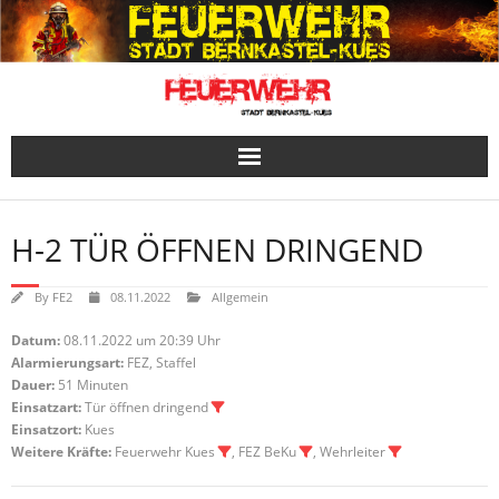
Skip
to
content
H-2 TÜR ÖFFNEN DRINGEND
By
FE2
08.11.2022
Allgemein
Datum:
08.11.2022 um 20:39 Uhr
Alarmierungsart:
FEZ, Staffel
Dauer:
51 Minuten
Einsatzart:
Tür öffnen dringend
Einsatzort:
Kues
Weitere Kräfte:
Feuerwehr Kues
, FEZ BeKu
, Wehrleiter