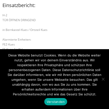
Einsatzbericht:
H-2
TÜR ÖFFNEN DRINGEND
in Bernkastel-Kues / Ortsteil Kues
Alarmierte Einheiten:
FEZ-Kues
FF-Kues-Staffel
WL-Bernkastel-Kues
Diese Website benutzt Cookies. Wenn du die Website weiter
nutzt, gehen wir von deinem Einverständnis aus. Wir
W-2 ÖL AUF GEWÄSSER
B-2 NEBENGEBÄUDEBRAND
respektieren Ihre Privatsphäre und schützen Ihre
personenbezogenen Daten. Diese Datenschutzrichtlinie soll
Sie darüber informieren, wie wir mit Ihren persönlichen Daten
umgehen, wenn Sie unsere Webseite besuchen. Das gilt
unabhängig davon, von wo aus Sie zu uns kommen. Sie
Startseite
Einsätze
Mitglied werden
Über uns
Bilder
Kontakt
erhalten außerdem Informationen über Ihre
Persönlichkeitsrechte und wie das Gesetz Sie schützt.
Theme by
Think Up Themes Ltd
. Powered by
WordPress
.
Verstanden