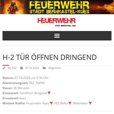
Skip
to
content
H-2 TÜR ÖFFNEN DRINGEND
By
FE2
07.10.2024
Allgemein
Datum:
07.10.2024 um 5:34 Uhr
Alarmierungsart:
FEZ, Staffel
Dauer:
36 Minuten
Einsatzart:
Türöffnen dringend
Einsatzort:
Kues
Weitere Kräfte:
Feuerwehr Kues
, FEZ BeKu
, Wehrleiter