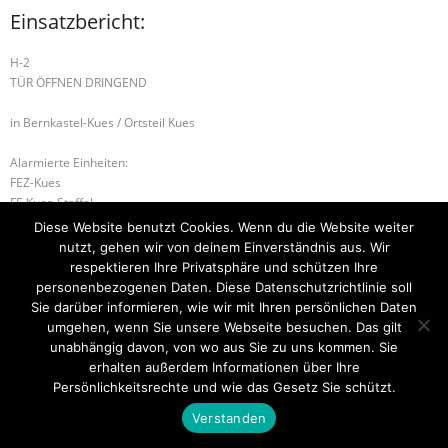
Einsatzbericht:
H-2
TÜR ÖFFNEN DRINGEND
in Bernkastel-Kues / Ortsteil Kues
Alarmierte Einheiten:
FEZ-Kues
FF-Kues-Staffel
BeKu WL
Diese Website benutzt Cookies. Wenn du die Website weiter
nutzt, gehen wir von deinem Einverständnis aus. Wir
B-3 Gebäudebrand
B-2 BRANDMELDEANLAGE
respektieren Ihre Privatsphäre und schützen Ihre
personenbezogenen Daten. Diese Datenschutzrichtlinie soll
Sie darüber informieren, wie wir mit Ihren persönlichen Daten
umgehen, wenn Sie unsere Webseite besuchen. Das gilt
unabhängig davon, von wo aus Sie zu uns kommen. Sie
Startseite
Einsätze
Mitglied werden
Über uns
Bilder
Kontakt
erhalten außerdem Informationen über Ihre
Persönlichkeitsrechte und wie das Gesetz Sie schützt.
Theme by
Think Up Themes Ltd
. Powered by
WordPress
.
Verstanden