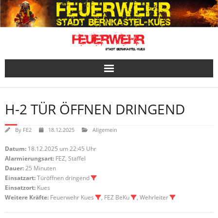
Skip
to
content
H-2 TÜR ÖFFNEN DRINGEND
By
FE2
18.12.2025
Allgemein
Datum:
18.12.2025 um 22:45 Uhr
Alarmierungsart:
FEZ, Staffel
Dauer:
25 Minuten
Einsatzart:
Türöffnen dringend
Einsatzort:
Kues
Weitere Kräfte:
Feuerwehr Kues
, FEZ BeKu
, Wehrleiter