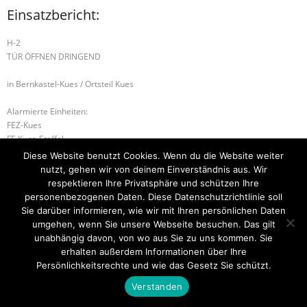
Einsatzbericht:
H-2
TÜR ÖFFNEN DRINGEND
in Bernkastel-Kues / Ortsteil Kues
Alarmierte Einheiten:
FEZ-Kues
FF-Kues-Staffel
BeKu WL
Diese Website benutzt Cookies. Wenn du die Website weiter
nutzt, gehen wir von deinem Einverständnis aus. Wir
H-2 TÜR ÖFFNEN DRINGEND
respektieren Ihre Privatsphäre und schützen Ihre
personenbezogenen Daten. Diese Datenschutzrichtlinie soll
B-1 RAUCHENTWICKLUNG IM FREIEN
Sie darüber informieren, wie wir mit Ihren persönlichen Daten
umgehen, wenn Sie unsere Webseite besuchen. Das gilt
unabhängig davon, von wo aus Sie zu uns kommen. Sie
erhalten außerdem Informationen über Ihre
Startseite
Einsätze
Mitglied werden
Über uns
Bilder
Persönlichkeitsrechte und wie das Gesetz Sie schützt.
Kontakt
Verstanden
Theme by
Think Up Themes Ltd
. Powered by
WordPress
.