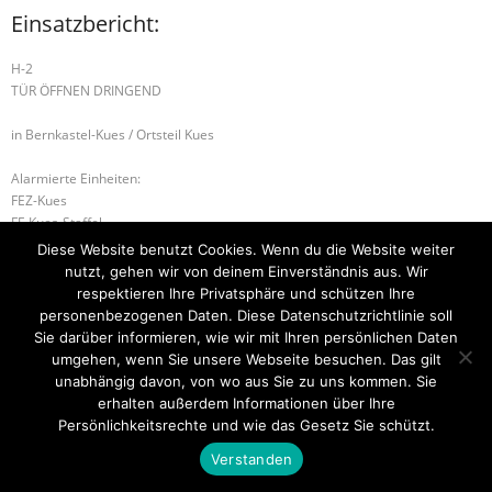
Einsatzbericht:
H-2
TÜR ÖFFNEN DRINGEND
in Bernkastel-Kues / Ortsteil Kues
Alarmierte Einheiten:
FEZ-Kues
FF-Kues-Staffel
BeKu WL
Diese Website benutzt Cookies. Wenn du die Website weiter
nutzt, gehen wir von deinem Einverständnis aus. Wir
H-1 UNTERSTÜTZUNG RD
H-2 TÜR ÖFFNEN DRINGEND
respektieren Ihre Privatsphäre und schützen Ihre
personenbezogenen Daten. Diese Datenschutzrichtlinie soll
Sie darüber informieren, wie wir mit Ihren persönlichen Daten
umgehen, wenn Sie unsere Webseite besuchen. Das gilt
unabhängig davon, von wo aus Sie zu uns kommen. Sie
Startseite
Einsätze
Mitglied werden
Über uns
Bilder
Kontakt
erhalten außerdem Informationen über Ihre
Persönlichkeitsrechte und wie das Gesetz Sie schützt.
Theme by
Think Up Themes Ltd
. Powered by
WordPress
.
Verstanden