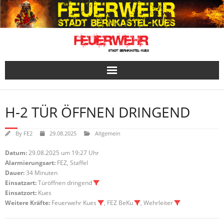
Skip
to
content
H-2 TÜR ÖFFNEN DRINGEND
By
FE2
29.08.2025
Allgemein
Datum:
29.08.2025 um 19:27 Uhr
Alarmierungsart:
FEZ, Staffel
Dauer:
34 Minuten
Einsatzart:
Türöffnen dringend
Einsatzort:
Kues
Weitere Kräfte:
Feuerwehr Kues
, FEZ BeKu
, Wehrleiter