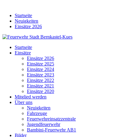
Skip
to
Startseite
content
Neuigkeiten
Einsätze 2026
Startseite
Einsätze
Einsätze 2026
Einsätze 2025
Einsätze 2024
Einsätze 2023
Einsätze 2022
Einsätze 2021
Einsätze 2020
Mitglied werden
Über uns
Neuigkeiten
Fahrzeuge
Feuerwehreinsatzzentrale
Jugendfeuerwehr
Bambini-Feuerwehr AB1
Bilder