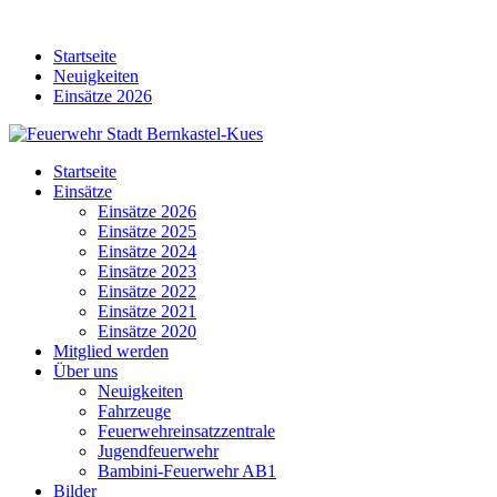
Skip
to
Startseite
content
Neuigkeiten
Einsätze 2026
Startseite
Einsätze
Einsätze 2026
Einsätze 2025
Einsätze 2024
Einsätze 2023
Einsätze 2022
Einsätze 2021
Einsätze 2020
Mitglied werden
Über uns
Neuigkeiten
Fahrzeuge
Feuerwehreinsatzzentrale
Jugendfeuerwehr
Bambini-Feuerwehr AB1
Bilder