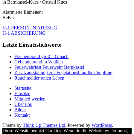
in Bernkastel-Kues / Ortsteil Kues
Alarmierte Einheiten:
BeKu
H-1 PERSON IN AUFZUG
H-1 ABSICHERUNG
Letzte Einsatzstichworte
Flächenbrand groß – Graach
Gebäudebrand in Wittlich
Feuerwehrfest Feuerwehr Bernkastel
Zusatzausstattung zur Vegetationsbrandbekämpfung
Rauchmelder retten Leben
Startseite
Einsätze
Mitglied werden
Über uns
Bilder
Kontakt
Theme by
Think Up Themes Ltd
. Powered by
WordPress
.
Diese Website benutzt Cookies. Wenn du die Website weiter nutzt,