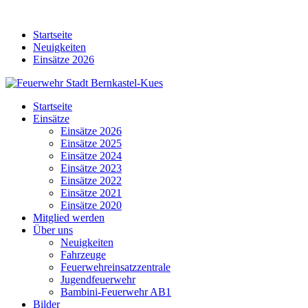
Skip
to
Startseite
content
Neuigkeiten
Einsätze 2026
Startseite
Einsätze
Einsätze 2026
Einsätze 2025
Einsätze 2024
Einsätze 2023
Einsätze 2022
Einsätze 2021
Einsätze 2020
Mitglied werden
Über uns
Neuigkeiten
Fahrzeuge
Feuerwehreinsatzzentrale
Jugendfeuerwehr
Bambini-Feuerwehr AB1
Bilder