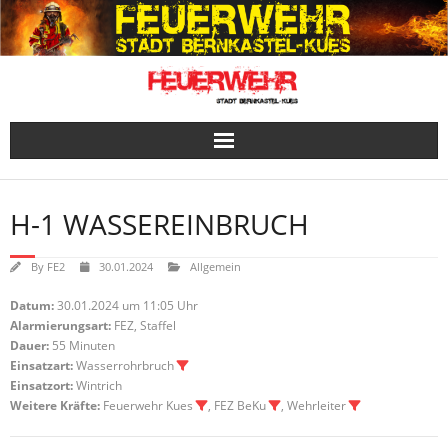
Skip
to
content
H-1 WASSEREINBRUCH
By
FE2
30.01.2024
Allgemein
Datum:
30.01.2024 um 11:05 Uhr
Alarmierungsart:
FEZ, Staffel
Dauer:
55 Minuten
Einsatzart:
Wasserrohrbruch
Einsatzort:
Wintrich
Weitere Kräfte:
Feuerwehr Kues
, FEZ BeKu
, Wehrleiter