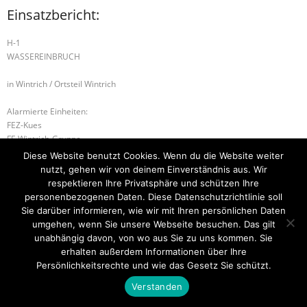
Einsatzbericht:
H-1
WASSEREINBRUCH
in Wintrich / Ortsteil Wintrich
Alarmierte Einheiten:
FEZ-Kues
FF-Wintrich-Gruppe
BeKu WL
Diese Website benutzt Cookies. Wenn du die Website weiter
nutzt, gehen wir von deinem Einverständnis aus. Wir
H-2 VERKERHSUNFALL
B-2 WOHNUNGSBRAND
respektieren Ihre Privatsphäre und schützen Ihre
personenbezogenen Daten. Diese Datenschutzrichtlinie soll
Sie darüber informieren, wie wir mit Ihren persönlichen Daten
umgehen, wenn Sie unsere Webseite besuchen. Das gilt
unabhängig davon, von wo aus Sie zu uns kommen. Sie
Startseite
Einsätze
Mitglied werden
Über uns
Bilder
Kontakt
erhalten außerdem Informationen über Ihre
Persönlichkeitsrechte und wie das Gesetz Sie schützt.
Theme by
Think Up Themes Ltd
. Powered by
WordPress
.
Verstanden