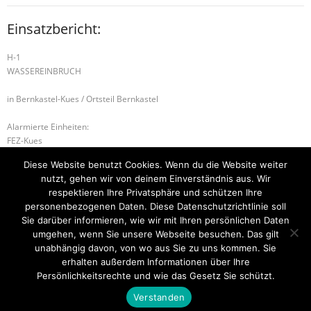
Einsatzbericht:
H-1
WASSEREINBRUCH
in Bernkastel-Kues / Ortsteil Bernkastel
Alarmierte Einheiten:
FEZ-Kues
FF-Kues-Staffel
Diese Website benutzt Cookies. Wenn du die Website weiter
FF-Bernkastel-Gruppe
nutzt, gehen wir von deinem Einverständnis aus. Wir
BeKu WL
respektieren Ihre Privatsphäre und schützen Ihre
personenbezogenen Daten. Diese Datenschutzrichtlinie soll
B-2 BMA
B-2 RAUCHWARNMELDER
Sie darüber informieren, wie wir mit Ihren persönlichen Daten
umgehen, wenn Sie unsere Webseite besuchen. Das gilt
unabhängig davon, von wo aus Sie zu uns kommen. Sie
erhalten außerdem Informationen über Ihre
Startseite
Einsätze
Mitglied werden
Über uns
Bilder
Persönlichkeitsrechte und wie das Gesetz Sie schützt.
Kontakt
Verstanden
Theme by
Think Up Themes Ltd
. Powered by
WordPress
.