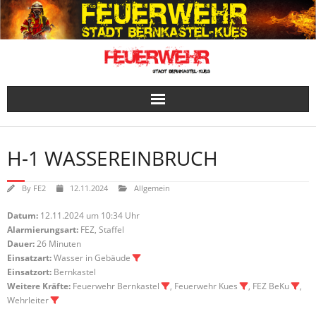
Skip
to
content
H-1 WASSEREINBRUCH
By
FE2
12.11.2024
Allgemein
Datum:
12.11.2024 um 10:34 Uhr
Alarmierungsart:
FEZ, Staffel
Dauer:
26 Minuten
Einsatzart:
Wasser in Gebäude
Einsatzort:
Bernkastel
Weitere Kräfte:
Feuerwehr Bernkastel
, Feuerwehr Kues
, FEZ BeKu
,
Wehrleiter