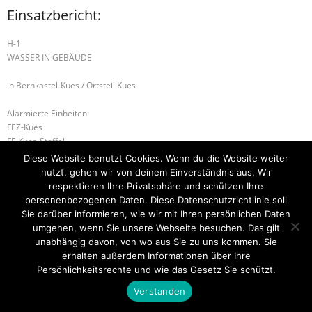
Einsatzbericht:
H-1
WASSER IN GEBÄUDE
in Bernkastel-Kues / Ortsteil Kues
Alarmierte Einheiten:
FEZ-Kues
FF-Kues-Staffel
WL-Bernkastel-Kues
Diese Website benutzt Cookies. Wenn du die Website weiter
nutzt, gehen wir von deinem Einverständnis aus. Wir
H-2 VERKEHRSUNFALL
B-2 BRANDMELDEANLAGE
respektieren Ihre Privatsphäre und schützen Ihre
personenbezogenen Daten. Diese Datenschutzrichtlinie soll
Sie darüber informieren, wie wir mit Ihren persönlichen Daten
umgehen, wenn Sie unsere Webseite besuchen. Das gilt
unabhängig davon, von wo aus Sie zu uns kommen. Sie
Startseite
Einsätze
Mitglied werden
Über uns
Bilder
Kontakt
erhalten außerdem Informationen über Ihre
Persönlichkeitsrechte und wie das Gesetz Sie schützt.
Theme by
Think Up Themes Ltd
. Powered by
WordPress
.
Verstanden