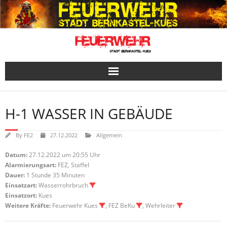
Skip
to
content
H-1 WASSER IN GEBÄUDE
By
FE2
27.12.2022
Allgemein
Datum:
27.12.2022 um 20:55 Uhr
Alarmierungsart:
FEZ, Staffel
Dauer:
1 Stunde 35 Minuten
Einsatzart:
Wasserrohrbruch
Einsatzort:
Kues
Weitere Kräfte:
Feuerwehr Kues
, FEZ BeKu
, Wehrleiter