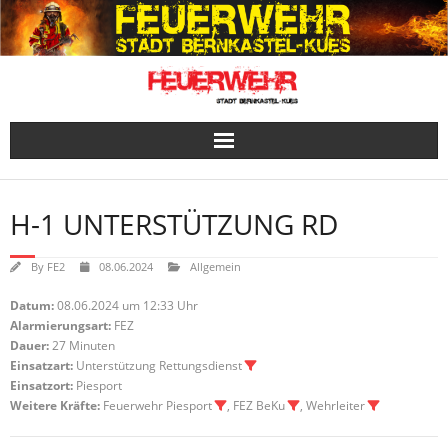
Skip
to
content
H-1 UNTERSTÜTZUNG RD
By
FE2
08.06.2024
Allgemein
Datum:
08.06.2024 um 12:33 Uhr
Alarmierungsart:
FEZ
Dauer:
27 Minuten
Einsatzart:
Unterstützung Rettungsdienst
Einsatzort:
Piesport
Weitere Kräfte:
Feuerwehr Piesport
, FEZ BeKu
, Wehrleiter