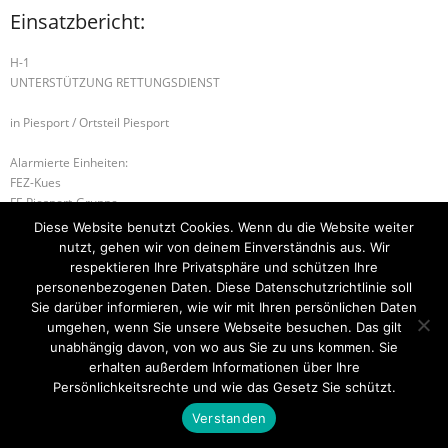
Einsatzbericht:
H-1
UNTERSTÜTZUNG RETTUNGSDIENST
in Piesport / Ortsteil Piesport
Alarmierte Einheiten:
FEZ-Kues
FF-Piesport-Gruppe
BeKu WL
Diese Website benutzt Cookies. Wenn du die Website weiter
nutzt, gehen wir von deinem Einverständnis aus. Wir
H-1 PERSON IN AUFZUG
H-1 TIERRETTUNG
respektieren Ihre Privatsphäre und schützen Ihre
personenbezogenen Daten. Diese Datenschutzrichtlinie soll
Sie darüber informieren, wie wir mit Ihren persönlichen Daten
umgehen, wenn Sie unsere Webseite besuchen. Das gilt
unabhängig davon, von wo aus Sie zu uns kommen. Sie
Startseite
Einsätze
Mitglied werden
Über uns
Bilder
Kontakt
erhalten außerdem Informationen über Ihre
Persönlichkeitsrechte und wie das Gesetz Sie schützt.
Theme by
Think Up Themes Ltd
. Powered by
WordPress
.
Verstanden