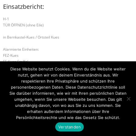
Einsatzbericht:
H-1
TÜR ÖFFNEN (ohne Eile)
in Bernkastel-Kues / Ortsteil Kues
Alarmierte Einheiten:
FEZ-Kues
FF-Kues-Staffel
BeKu WL
Diese Website benutzt Cookies. Wenn du die Website weiter
nutzt, gehen wir von deinem Einverständnis aus. Wir
G-1 AUSLAUFENDE BETRIEBSSTOFFE
respektieren Ihre Privatsphäre und schützen Ihre
personenbezogenen Daten. Diese Datenschutzrichtlinie soll
G-1 AUSLAUFENDE BETRIEBSSTOFFE
Sie darüber informieren, wie wir mit Ihren persönlichen Daten
umgehen, wenn Sie unsere Webseite besuchen. Das gilt
unabhängig davon, von wo aus Sie zu uns kommen. Sie
erhalten außerdem Informationen über Ihre
Startseite
Einsätze
Mitglied werden
Über uns
Bilder
Persönlichkeitsrechte und wie das Gesetz Sie schützt.
Kontakt
Verstanden
Theme by
Think Up Themes Ltd
. Powered by
WordPress
.