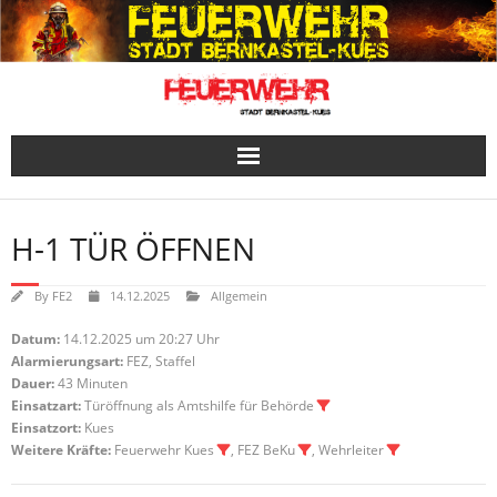
Skip
to
content
H-1 TÜR ÖFFNEN
By
FE2
14.12.2025
Allgemein
Datum:
14.12.2025 um 20:27 Uhr
Alarmierungsart:
FEZ, Staffel
Dauer:
43 Minuten
Einsatzart:
Türöffnung als Amtshilfe für Behörde
Einsatzort:
Kues
Weitere Kräfte:
Feuerwehr Kues
, FEZ BeKu
, Wehrleiter