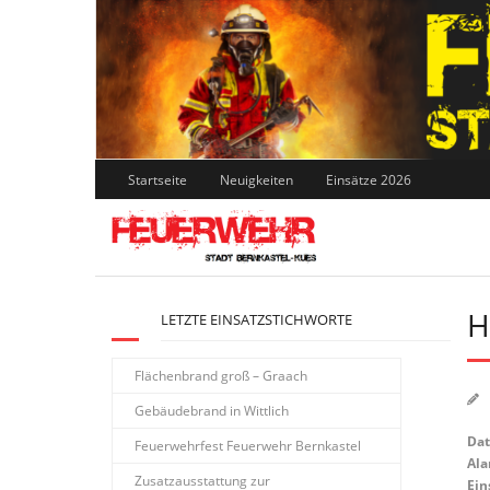
Skip
to
content
Startseite
Neuigkeiten
Einsätze 2026
H
LETZTE EINSATZSTICHWORTE
Flächenbrand groß – Graach
Gebäudebrand in Wittlich
Da
Feuerwehrfest Feuerwehr Bernkastel
Ala
Zusatzausstattung zur
Ein