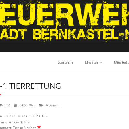
Startseite
Einsätze
Mitglied
-1 TIERRETTUNG
By
FE2
04.06.2023
Allgemein
tum:
04.06.2023 um 15:50 Uhr
rmierungsart:
FEZ
satzart:
Tier in Notlage