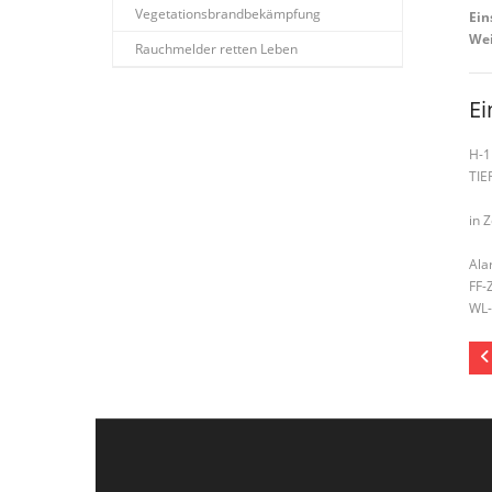
Vegetationsbrandbekämpfung
Ein
Wei
Rauchmelder retten Leben
Ei
H-1
TI
in 
Ala
FF-
WL-