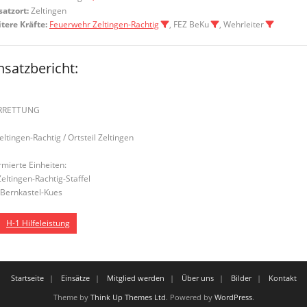
satzort:
Zeltingen
tere Kräfte:
Feuerwehr Zeltingen-Rachtig
, FEZ BeKu
, Wehrleiter
nsatzbericht:
ERRETTUNG
Zeltingen-Rachtig / Ortsteil Zeltingen
rmierte Einheiten:
Zeltingen-Rachtig-Staffel
Bernkastel-Kues
H-1 Hilfeleistung
Startseite
Einsätze
Mitglied werden
Über uns
Bilder
Kontakt
Theme by
Think Up Themes Ltd
. Powered by
WordPress
.