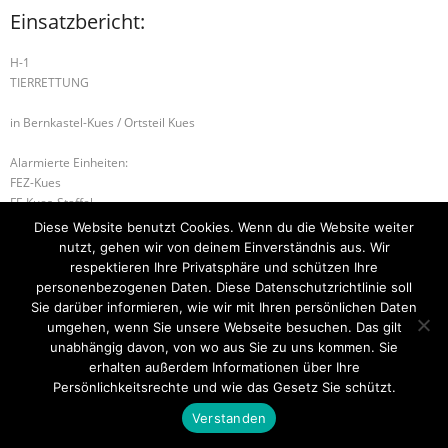
Einsatzbericht:
H-1
TIERRETTUNG
in Bernkastel-Kues / Ortsteil Kues
Alarmierte Einheiten:
FEZ-Kues
FF-Kues-Staffel
BeKu WL
Diese Website benutzt Cookies. Wenn du die Website weiter
nutzt, gehen wir von deinem Einverständnis aus. Wir
H-2 TÜR ÖFFNEN DRINGEND
S-1 SONDERLAGE
respektieren Ihre Privatsphäre und schützen Ihre
personenbezogenen Daten. Diese Datenschutzrichtlinie soll
Sie darüber informieren, wie wir mit Ihren persönlichen Daten
umgehen, wenn Sie unsere Webseite besuchen. Das gilt
unabhängig davon, von wo aus Sie zu uns kommen. Sie
Startseite
Einsätze
Mitglied werden
Über uns
Bilder
Kontakt
erhalten außerdem Informationen über Ihre
Persönlichkeitsrechte und wie das Gesetz Sie schützt.
Theme by
Think Up Themes Ltd
. Powered by
WordPress
.
Verstanden