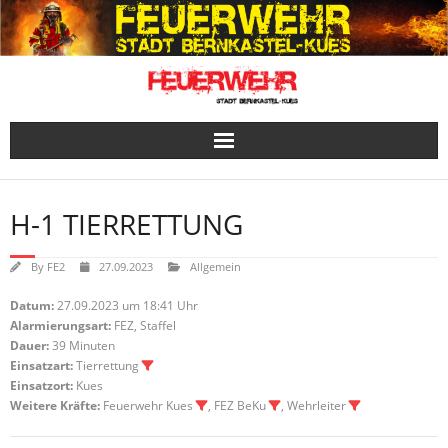
Skip
to
content
H-1 TIERRETTUNG
By
FE2
27.09.2023
Allgemein
Datum:
27.09.2023 um 18:41 Uhr
Alarmierungsart:
FEZ, Staffel
Dauer:
39 Minuten
Einsatzart:
Tierrettung
Einsatzort:
Kues
Weitere Kräfte:
Feuerwehr Kues
, FEZ BeKu
, Wehrleiter