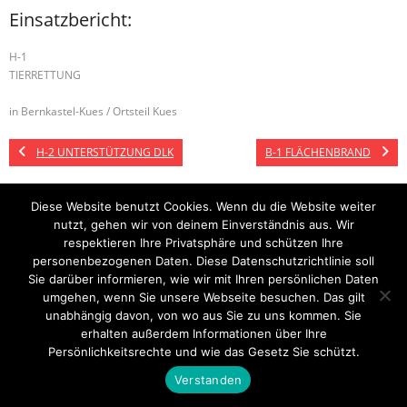
Einsatzbericht:
H-1
TIERRETTUNG
in Bernkastel-Kues / Ortsteil Kues
H-2 UNTERSTÜTZUNG DLK
B-1 FLÄCHENBRAND
Diese Website benutzt Cookies. Wenn du die Website weiter
nutzt, gehen wir von deinem Einverständnis aus. Wir
Startseite
Einsätze
Mitglied werden
Über uns
Bilder
Kontakt
respektieren Ihre Privatsphäre und schützen Ihre
personenbezogenen Daten. Diese Datenschutzrichtlinie soll
Theme by
Think Up Themes Ltd
. Powered by
WordPress
.
Sie darüber informieren, wie wir mit Ihren persönlichen Daten
umgehen, wenn Sie unsere Webseite besuchen. Das gilt
unabhängig davon, von wo aus Sie zu uns kommen. Sie
erhalten außerdem Informationen über Ihre
Persönlichkeitsrechte und wie das Gesetz Sie schützt.
Verstanden