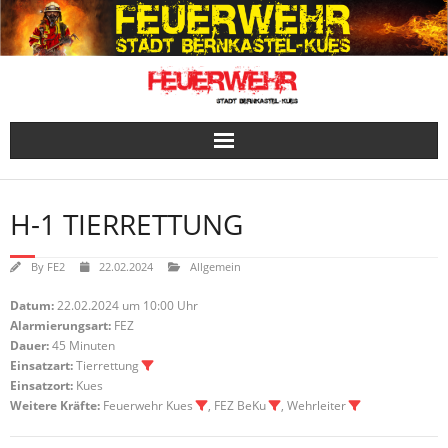
Skip
to
content
H-1 TIERRETTUNG
By
FE2
22.02.2024
Allgemein
Datum:
22.02.2024 um 10:00 Uhr
Alarmierungsart:
FEZ
Dauer:
45 Minuten
Einsatzart:
Tierrettung
Einsatzort:
Kues
Weitere Kräfte:
Feuerwehr Kues
, FEZ BeKu
, Wehrleiter