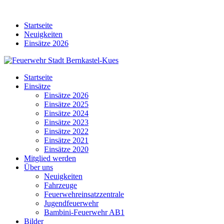
Skip
to
Startseite
content
Neuigkeiten
Einsätze 2026
Startseite
Einsätze
Einsätze 2026
Einsätze 2025
Einsätze 2024
Einsätze 2023
Einsätze 2022
Einsätze 2021
Einsätze 2020
Mitglied werden
Über uns
Neuigkeiten
Fahrzeuge
Feuerwehreinsatzzentrale
Jugendfeuerwehr
Bambini-Feuerwehr AB1
Bilder