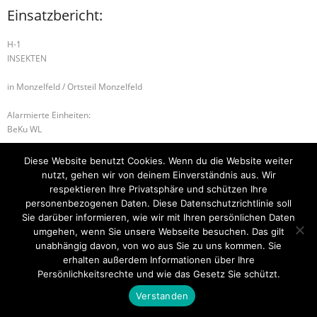
Einsatzbericht:
H-1
INSEKTEN
in Monzelfeld / Ortsteil Monzelfeld
Alarmierte Einheiten:
BeKu WL
G-1 ÖLSPUR
B-2 BRANDMELDEANLAGE
Diese Website benutzt Cookies. Wenn du die Website weiter
nutzt, gehen wir von deinem Einverständnis aus. Wir
respektieren Ihre Privatsphäre und schützen Ihre
personenbezogenen Daten. Diese Datenschutzrichtlinie soll
Sie darüber informieren, wie wir mit Ihren persönlichen Daten
Startseite
Einsätze
Mitglied werden
Über uns
Bilder
Kontakt
umgehen, wenn Sie unsere Webseite besuchen. Das gilt
unabhängig davon, von wo aus Sie zu uns kommen. Sie
Theme by
Think Up Themes Ltd
. Powered by
WordPress
.
erhalten außerdem Informationen über Ihre
Persönlichkeitsrechte und wie das Gesetz Sie schützt.
Verstanden