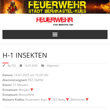
Skip
to
content
H-1 INSEKTEN
By
FE2
14.07.2025
Allgemein
Datum:
14.07.2025 um 15:29 Uhr
Alarmierungsart:
FEZ, Staffel
Dauer:
51 Minuten
Einsatzart:
Wespen
Einsatzort:
Monzelfeld
Weitere Kräfte:
Feuerwehr Kues
, FEZ BeKu
, Wehrleiter