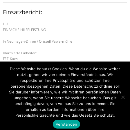
Einsatzbericht:
H-1
EINFACHE HILFELEISTUNG
in Neumagen-Dhron / Ortsteil Papiermühle
Alarmierte Einheiten:
FEZ-Kues
FF-Neumagen-Dhron-Gruppe
Diese Website benutzt Cookies. Wenn du die Website weiter
FF-Papiermühle-Gruppe
nutzt, gehen wir von deinem Einverständnis aus. Wir
BeKu WL
respektieren Ihre Privatsphäre und schützen Ihre
personenbezogenen Daten. Diese Datenschutzrichtlinie soll
H-1 TIERRETTUNG
H-2 Überflutung
Sie darüber informieren, wie wir mit Ihren persönlichen Daten
umgehen, wenn Sie unsere Webseite besuchen. Das gilt
unabhängig davon, von wo aus Sie zu uns kommen. Sie
erhalten außerdem Informationen über Ihre
Startseite
Einsätze
Mitglied werden
Über uns
Bilder
Persönlichkeitsrechte und wie das Gesetz Sie schützt.
Kontakt
Verstanden
Theme by
Think Up Themes Ltd
. Powered by
WordPress
.