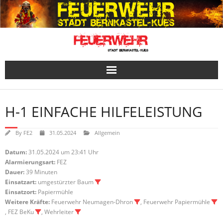
Skip
to
content
H-1 EINFACHE HILFELEISTUNG
By
FE2
31.05.2024
Allgemein
Datum:
31.05.2024 um 23:41 Uhr
Alarmierungsart:
FEZ
Dauer:
39 Minuten
Einsatzart:
umgestürzter Baum
Einsatzort:
Papiermühle
Weitere Kräfte:
Feuerwehr Neumagen-Dhron
, Feuerwehr Papiermühle
, FEZ BeKu
, Wehrleiter