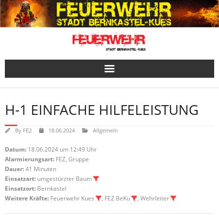
Skip
to
content
H-1 EINFACHE HILFELEISTUNG
By
FE2
18.06.2024
Allgemein
Datum:
18.06.2024 um 12:49 Uhr
Alarmierungsart:
FEZ, Gruppe
Dauer:
41 Minuten
Einsatzart:
umgestürzter Baum
Einsatzort:
Bernkastel
Weitere Kräfte:
Feuerwehr Kues
, FEZ BeKu
, Wehrleiter