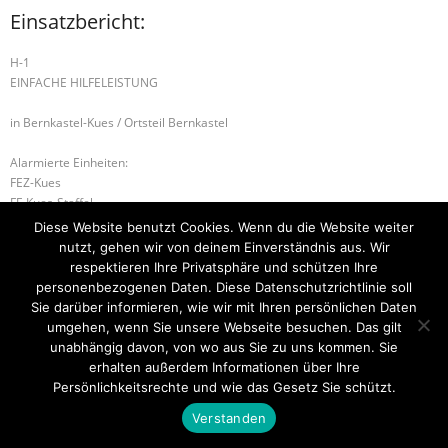
Einsatzbericht:
H-1
EINFACHE HILFELEISTUNG
in Bernkastel-Kues / Ortsteil Bernkastel
Alarmierte Einheiten:
FEZ-Kues
FF-Kues-Staffel
FF-Bernkastel-Gruppe
Diese Website benutzt Cookies. Wenn du die Website weiter
BeKu WL
nutzt, gehen wir von deinem Einverständnis aus. Wir
respektieren Ihre Privatsphäre und schützen Ihre
S-1 SONDERLAGE
G-3 GASAUSSTRÖMUNG
personenbezogenen Daten. Diese Datenschutzrichtlinie soll
Sie darüber informieren, wie wir mit Ihren persönlichen Daten
umgehen, wenn Sie unsere Webseite besuchen. Das gilt
unabhängig davon, von wo aus Sie zu uns kommen. Sie
erhalten außerdem Informationen über Ihre
Startseite
Einsätze
Mitglied werden
Über uns
Bilder
Kontakt
Persönlichkeitsrechte und wie das Gesetz Sie schützt.
Theme by
Think Up Themes Ltd
. Powered by
WordPress
.
Verstanden