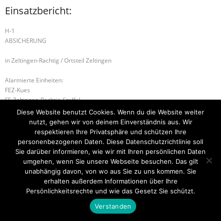
Einsatzbericht:
H-1
ABSICHERUNG
in Zeltingen-Rachtig / Ortsteil Zeltingen
Alarmierte Einheiten:
FEZ-Kues
FF-Zeltingen-Rachtig-Staffel
WL-Bernkastel-Kues
Diese Website benutzt Cookies. Wenn du die Website weiter
nutzt, gehen wir von deinem Einverständnis aus. Wir
B-1 RAUCHENTWICKLUNG IM FREIEN
respektieren Ihre Privatsphäre und schützen Ihre
personenbezogenen Daten. Diese Datenschutzrichtlinie soll
B-2 RAUCHWARNMELDER
Sie darüber informieren, wie wir mit Ihren persönlichen Daten
umgehen, wenn Sie unsere Webseite besuchen. Das gilt
unabhängig davon, von wo aus Sie zu uns kommen. Sie
erhalten außerdem Informationen über Ihre
Startseite
Einsätze
Mitglied werden
Über uns
Bilder
Persönlichkeitsrechte und wie das Gesetz Sie schützt.
Kontakt
Verstanden
Theme by
Think Up Themes Ltd
. Powered by
WordPress
.