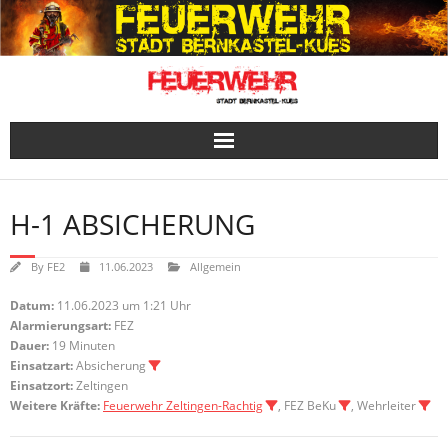
Skip
to
content
H-1 ABSICHERUNG
By
FE2
11.06.2023
Allgemein
Datum:
11.06.2023 um 1:21 Uhr
Alarmierungsart:
FEZ
Dauer:
19 Minuten
Einsatzart:
Absicherung
Einsatzort:
Zeltingen
Weitere Kräfte:
Feuerwehr Zeltingen-Rachtig
, FEZ BeKu
, Wehrleiter