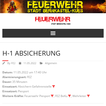
Skip
to
content
H-1 ABSICHERUNG
By
FE2
11.05.2022
Allgemein
Datum:
11.05.2022 um 17:40 Uhr
Alarmierungsart:
FEZ
Dauer:
35 Minuten
Einsatzart:
Absichern Gefahrenstelle
Einsatzort:
Piesport
Weitere Kräfte:
Feuerwehr Piesport
, FEZ BeKu
, Wehrleiter