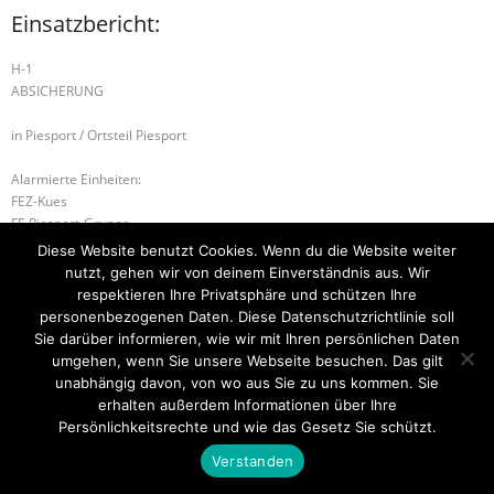
Einsatzbericht:
H-1
ABSICHERUNG
in Piesport / Ortsteil Piesport
Alarmierte Einheiten:
FEZ-Kues
FF-Piesport-Gruppe
Diese Website benutzt Cookies. Wenn du die Website weiter
B-2 RAUCHENTWICKLUNG AUS GEBÄUDE
nutzt, gehen wir von deinem Einverständnis aus. Wir
respektieren Ihre Privatsphäre und schützen Ihre
H-2 VERKEHRSUNFALL
personenbezogenen Daten. Diese Datenschutzrichtlinie soll
Sie darüber informieren, wie wir mit Ihren persönlichen Daten
umgehen, wenn Sie unsere Webseite besuchen. Das gilt
unabhängig davon, von wo aus Sie zu uns kommen. Sie
Startseite
Einsätze
Mitglied werden
Über uns
Bilder
erhalten außerdem Informationen über Ihre
Kontakt
Persönlichkeitsrechte und wie das Gesetz Sie schützt.
Theme by
Think Up Themes Ltd
. Powered by
WordPress
.
Verstanden