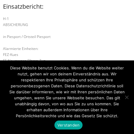
Einsatzbericht:
H-1
ABSICHERUNG
in Piesport / Ortsteil Piesport
Alarmierte Einheiten:
FEZ-Kues
FF-Neumagen-Dhron-Zug
FF-Piesport-Gruppe
Diese Website benutzt Cookies. Wenn du die Website weiter
BeKu WL
nutzt, gehen wir von deinem Einverständnis aus. Wir
respektieren Ihre Privatsphäre und schützen Ihre
B-2 FAHRZEUGBRAND
H-1 TIERRETTUNG
personenbezogenen Daten. Diese Datenschutzrichtlinie soll
Sie darüber informieren, wie wir mit Ihren persönlichen Daten
umgehen, wenn Sie unsere Webseite besuchen. Das gilt
unabhängig davon, von wo aus Sie zu uns kommen. Sie
erhalten außerdem Informationen über Ihre
Startseite
Einsätze
Mitglied werden
Über uns
Bilder
Kontakt
Persönlichkeitsrechte und wie das Gesetz Sie schützt.
Theme by
Think Up Themes Ltd
. Powered by
WordPress
.
Verstanden