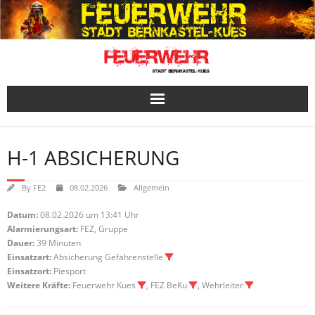
Skip
to
content
H-1 ABSICHERUNG
By
FE2
08.02.2026
Allgemein
Datum:
08.02.2026 um 13:41 Uhr
Alarmierungsart:
FEZ, Gruppe
Dauer:
39 Minuten
Einsatzart:
Absicherung Gefahrenstelle
Einsatzort:
Piesport
Weitere Kräfte:
Feuerwehr Kues
, FEZ BeKu
, Wehrleiter