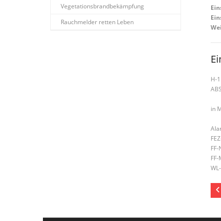
Vegetationsbrandbekämpfung
Ein
Ein
Rauchmelder retten Leben
Wei
Ei
H-1
AB
in 
Ala
FEZ
FF-
FF-
WL-