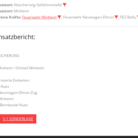
satzart:
Absicherung Gefahrenstelle
satzort:
Minheim
tere Kräfte:
Feuerwehr Minheim
, Feuerwehr Neumagen-Dhron
, FEZ BeKu
nsatzbericht:
SICHERUNG
Minheim / Ortsteil Minheim
rmierte Einheiten:
-Kues
Neumagen-Dhron-Zug
Minheim
Bernkastel-Kues
S-1 SONDERLAGE