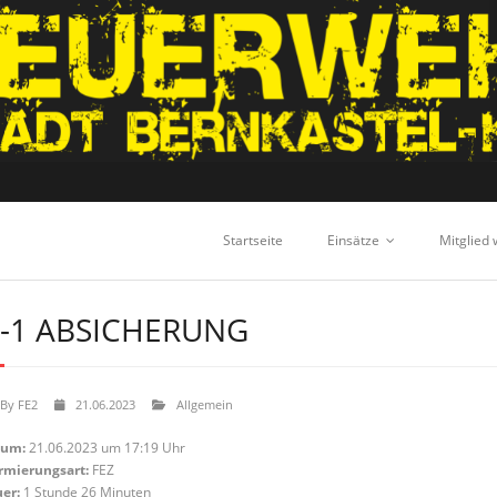
Startseite
Einsätze
Mitglied
-1 ABSICHERUNG
By
FE2
21.06.2023
Allgemein
tum:
21.06.2023 um 17:19 Uhr
rmierungsart:
FEZ
er:
1 Stunde 26 Minuten