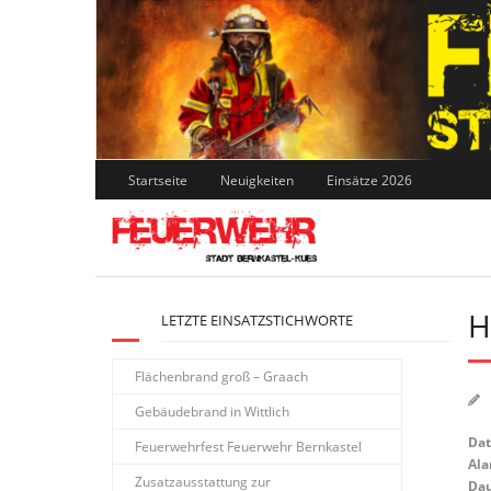
Skip
to
content
Startseite
Neuigkeiten
Einsätze 2026
H
LETZTE EINSATZSTICHWORTE
Flächenbrand groß – Graach
Gebäudebrand in Wittlich
Da
Feuerwehrfest Feuerwehr Bernkastel
Ala
Zusatzausstattung zur
Dau