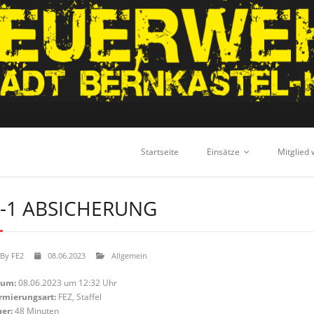
Startseite
Einsätze
Mitglied
-1 ABSICHERUNG
By
FE2
08.06.2023
Allgemein
tum:
08.06.2023 um 12:32 Uhr
rmierungsart:
FEZ, Staffel
er:
48 Minuten