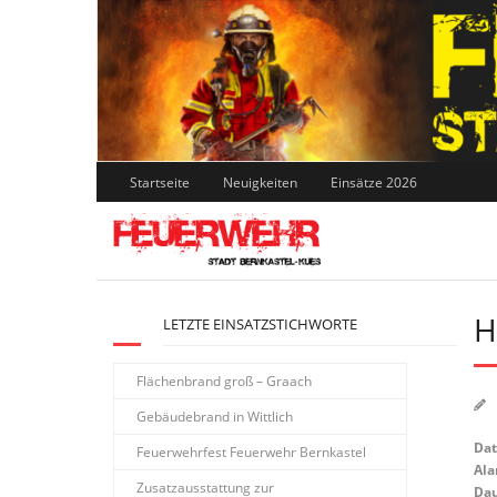
Skip
to
content
Startseite
Neuigkeiten
Einsätze 2026
H
LETZTE EINSATZSTICHWORTE
Flächenbrand groß – Graach
Gebäudebrand in Wittlich
Da
Feuerwehrfest Feuerwehr Bernkastel
Ala
Zusatzausstattung zur
Dau