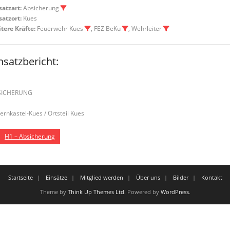
satzart:
Absicherung
satzort:
Kues
tere Kräfte:
Feuerwehr Kues
, FEZ BeKu
, Wehrleiter
nsatzbericht:
SICHERUNG
Bernkastel-Kues / Ortsteil Kues
H1 – Absicherung
Startseite
Einsätze
Mitglied werden
Über uns
Bilder
Kontakt
Theme by
Think Up Themes Ltd
. Powered by
WordPress
.