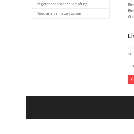
Vegetationsbrandbekämpfung
Ein
Ein
Rauchmelder retten Leben
Wei
Ei
H-1
AB
in 