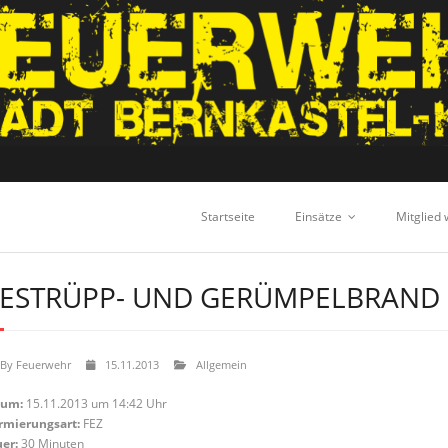
Startseite
Einsätze
Mitglied
ESTRÜPP- UND GERÜMPELBRAND
By
Feuerwehr
15.11.2013
Allgemein
tum:
15.11.2013 um 14:42 Uhr
rmierungsart:
FEZ
er:
30 Minuten