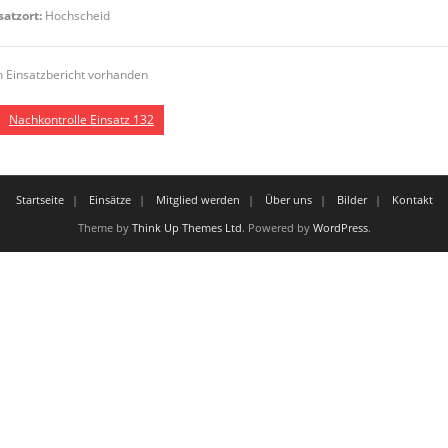
satzort:
Hochscheid
n Einsatzbericht vorhanden
Nachkontrolle Einsatz 132
Startseite
Einsätze
Mitglied werden
Über uns
Bilder
Kontakt
Theme by
Think Up Themes Ltd
. Powered by
WordPress
.