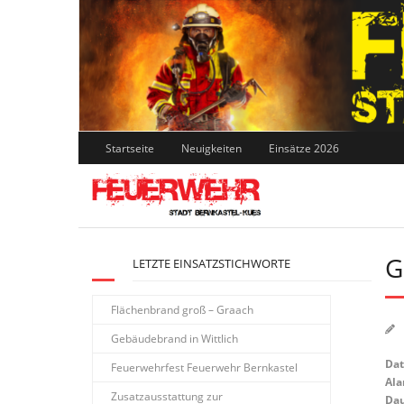
Skip
to
content
Startseite
Neuigkeiten
Einsätze 2026
G
LETZTE EINSATZSTICHWORTE
Flächenbrand groß – Graach
Gebäudebrand in Wittlich
Da
Feuerwehrfest Feuerwehr Bernkastel
Ala
Zusatzausstattung zur
Dau