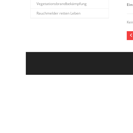
Vegetationsbrandbekämpfung
Ein
Rauchmelder retten Leben
Kei