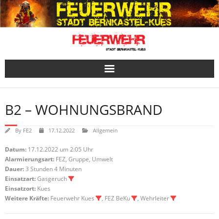
Skip
to
content
B2 – WOHNUNGSBRAND
By
FE2
17.12.2022
Allgemein
Datum:
17.12.2022 um 2:05 Uhr
Alarmierungsart:
FEZ, Gruppe, Umwelt
Dauer:
3 Stunden 4 Minuten
Einsatzart:
Gasgeruch
Einsatzort:
Kues
Weitere Kräfte:
Feuerwehr Kues
, FEZ BeKu
, Wehrleiter