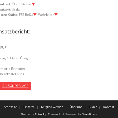
satzart:
Öl auf Straße
satzort:
Ürzig
tere Kräfte:
FEZ BeKu
, Wehrleiter
nsatzbericht:
SPUR
rzig / Ortsteil Ürzig
rmierte Einheiten:
Bernkastel-Kues
S-1 SONDERLAGE
Startseite
Einsätze
Mitglied werden
Über uns
Bilder
Kontakt
Theme by
Think Up Themes Ltd
. Powered by
WordPress
.