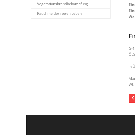
Vegetationsbrandbekämpfung
Ein
Ein
Rauchmelder retten Leben
Wei
Ei
G-1
ÖL
in Ü
Ala
WL-