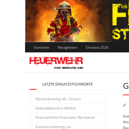
Skip
to
content
Startseite
Neuigkeiten
Einsätze 2026
G
LETZTE EINSATZSTICHWORTE
Flächenbrand groß – Graach
Gebäudebrand in Wittlich
Da
Feuerwehrfest Feuerwehr Bernkastel
Ala
Zusatzausstattung zur
Dau