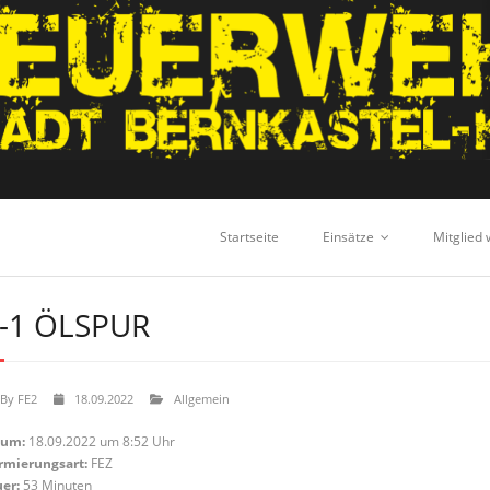
Startseite
Einsätze
Mitglied
-1 ÖLSPUR
By
FE2
18.09.2022
Allgemein
tum:
18.09.2022 um 8:52 Uhr
rmierungsart:
FEZ
er:
53 Minuten