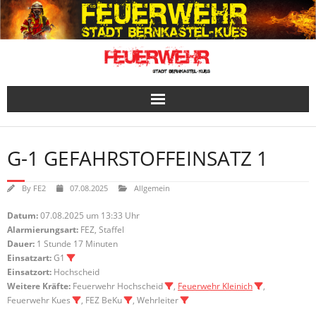
Skip
to
content
G-1 GEFAHRSTOFFEINSATZ 1
By
FE2
07.08.2025
Allgemein
Datum:
07.08.2025 um 13:33 Uhr
Alarmierungsart:
FEZ, Staffel
Dauer:
1 Stunde 17 Minuten
Einsatzart:
G1
Einsatzort:
Hochscheid
Weitere Kräfte:
Feuerwehr Hochscheid
,
Feuerwehr Kleinich
,
Feuerwehr Kues
, FEZ BeKu
, Wehrleiter