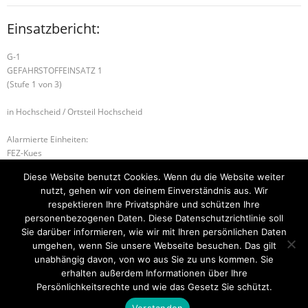
Einsatzbericht:
G-1
GEFAHRSTOFFEINSATZ 1
(Stufe 1 von 3)
in Hochscheid / Ortsteil Hochscheid
Alarmierte Einheiten:
FEZ-Kues
FF-Hochscheid
Diese Website benutzt Cookies. Wenn du die Website weiter
FF-Kleinich-Gruppe
nutzt, gehen wir von deinem Einverständnis aus. Wir
BeKu WL
respektieren Ihre Privatsphäre und schützen Ihre
personenbezogenen Daten. Diese Datenschutzrichtlinie soll
H-1 TIERRETTUNG
H-1 ABSICHERUNG
Sie darüber informieren, wie wir mit Ihren persönlichen Daten
umgehen, wenn Sie unsere Webseite besuchen. Das gilt
unabhängig davon, von wo aus Sie zu uns kommen. Sie
erhalten außerdem Informationen über Ihre
Startseite
Einsätze
Mitglied werden
Über uns
Bilder
Persönlichkeitsrechte und wie das Gesetz Sie schützt.
Kontakt
Verstanden