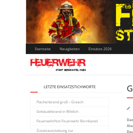
Skip
to
content
Startseite
Neuigkeiten
Einsätze 2026
G
LETZTE EINSATZSTICHWORTE
Flächenbrand groß – Graach
Gebäudebrand in Wittlich
Da
Feuerwehrfest Feuerwehr Bernkastel
Ala
Zusatzausstattung zur
Dau