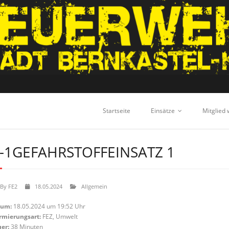
Startseite
Einsätze
Mitglied
-1GEFAHRSTOFFEINSATZ 1
By
FE2
18.05.2024
Allgemein
tum:
18.05.2024 um 19:52 Uhr
rmierungsart:
FEZ, Umwelt
er:
38 Minuten