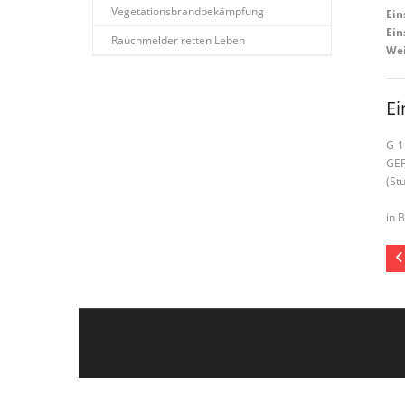
Vegetationsbrandbekämpfung
Ein
Ein
Rauchmelder retten Leben
Wei
Ei
G-1
GEF
(St
in 