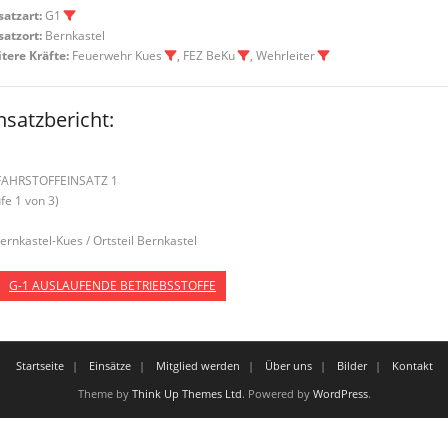
satzart:
G1
satzort:
Bernkastel
tere Kräfte:
Feuerwehr Kues
, FEZ BeKu
, Wehrleiter
nsatzbericht:
AHRSTOFFEINSATZ 1
ufe 1 von 3)
Bernkastel-Kues / Ortsteil Bernkastel
G-1 AUSLAUFENDE BETRIEBSSTOFFE
Startseite
Einsätze
Mitglied werden
Über uns
Bilder
Kontakt
Theme by
Think Up Themes Ltd
. Powered by
WordPress
.