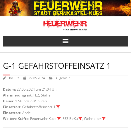
Skip
to
content
G-1 GEFAHRSTOFFEINSATZ 1
By
FE2
27.05.2024
Allgemein
Datum:
27.05.2024 um 21:04 Uhr
Alarmierungsart:
FEZ, Staffel
Dauer:
1 Stunde 6 Minuten
Einsatzart:
Gefahrstoffeinsatz 1
Einsatzort:
Andel
Weitere Kräfte:
Feuerwehr Kues
, FEZ BeKu
, Wehrleiter