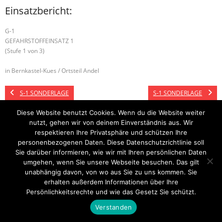
Einsatzbericht:
G-1
GEFAHRSTOFFEINSATZ 1
(Stufe 1 von 3)
in Bernkastel-Kues / Ortsteil Andel
S-1 SONDERLAGE
S-1 SONDERLAGE
Diese Website benutzt Cookies. Wenn du die Website weiter
nutzt, gehen wir von deinem Einverständnis aus. Wir
respektieren Ihre Privatsphäre und schützen Ihre
Startseite
Einsätze
Mitglied werden
Über uns
Bilder
Kontakt
personenbezogenen Daten. Diese Datenschutzrichtlinie soll
Sie darüber informieren, wie wir mit Ihren persönlichen Daten
Theme by
Think Up Themes Ltd
. Powered by
WordPress
.
umgehen, wenn Sie unsere Webseite besuchen. Das gilt
unabhängig davon, von wo aus Sie zu uns kommen. Sie
erhalten außerdem Informationen über Ihre
Persönlichkeitsrechte und wie das Gesetz Sie schützt.
Verstanden