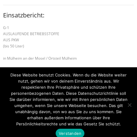
Einsatzbericht:
G-1
AUSLAUFENDE BETRIEBSSTOFFE
AUS PKW
(bis 50 Liter)
in Mülheim an der Mosel / Ortsteil Mülheim
Alarmierte Einheiten:
Diese Website benutzt Cookies. Wenn du die Website weiter
FEZ-Kues
nutzt, gehen wir von deinem Einverständnis aus. Wir
BeKu WL
respektieren Ihre Privatsphäre und schützen Ihre
personenbezogenen Daten. Diese Datenschutzrichtlinie soll
B-1 BSW
B-2 BRANDMELDEANLAGE
Sie darüber informieren, wie wir mit Ihren persönlichen Daten
umgehen, wenn Sie unsere Webseite besuchen. Das gilt
unabhängig davon, von wo aus Sie zu uns kommen. Sie
erhalten außerdem Informationen über Ihre
Startseite
Einsätze
Mitglied werden
Über uns
Bilder
Persönlichkeitsrechte und wie das Gesetz Sie schützt.
Kontakt
Verstanden
Theme by
Think Up Themes Ltd
. Powered by
WordPress
.