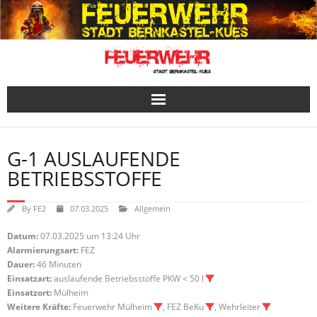
Skip
to
content
G-1 AUSLAUFENDE
BETRIEBSSTOFFE
By
FE2
07.03.2025
Allgemein
Datum:
07.03.2025 um 13:24 Uhr
Alarmierungsart:
FEZ
Dauer:
46 Minuten
Einsatzart:
auslaufende Betriebsstoffe PKW < 50 l
Einsatzort:
Mülheim
Weitere Kräfte:
Feuerwehr Mülheim
, FEZ BeKu
, Wehrleiter