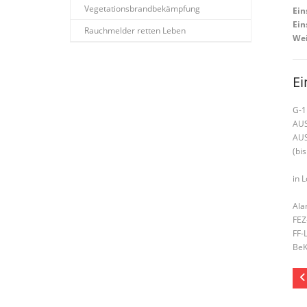
Vegetationsbrandbekämpfung
Ein
Ein
Rauchmelder retten Leben
Wei
Ei
G-1
AU
AU
(bis
in 
Ala
FEZ
FF-
BeK