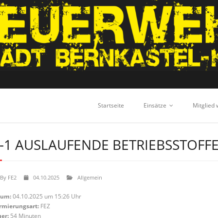
Startseite
Einsätze
Mitglied
-1 AUSLAUFENDE BETRIEBSSTOFF
By
FE2
04.10.2025
Allgemein
tum:
04.10.2025 um 15:26 Uhr
rmierungsart:
FEZ
er:
54 Minuten