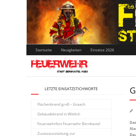
Skip
to
content
Startseite
Neuigkeiten
Einsätze 2026
G
LETZTE EINSATZSTICHWORTE
Flächenbrand groß – Graach
Gebäudebrand in Wittlich
Da
Feuerwehrfest Feuerwehr Bernkastel
Ala
Zusatzausstattung zur
Dau