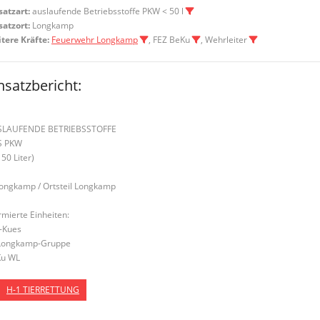
satzart:
auslaufende Betriebsstoffe PKW < 50 l
satzort:
Longkamp
tere Kräfte:
Feuerwehr Longkamp
, FEZ BeKu
, Wehrleiter
nsatzbericht:
SLAUFENDE BETRIEBSSTOFFE
S PKW
 50 Liter)
Longkamp / Ortsteil Longkamp
rmierte Einheiten:
-Kues
Longkamp-Gruppe
u WL
H-1 TIERRETTUNG