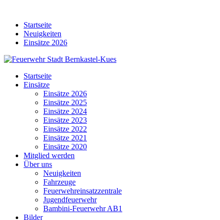
Skip
to
Startseite
content
Neuigkeiten
Einsätze 2026
Startseite
Einsätze
Einsätze 2026
Einsätze 2025
Einsätze 2024
Einsätze 2023
Einsätze 2022
Einsätze 2021
Einsätze 2020
Mitglied werden
Über uns
Neuigkeiten
Fahrzeuge
Feuerwehreinsatzzentrale
Jugendfeuerwehr
Bambini-Feuerwehr AB1
Bilder