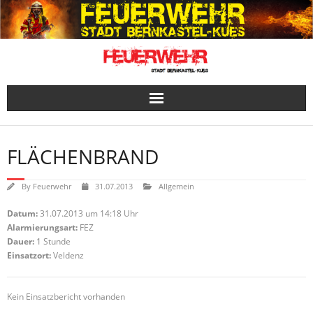
Skip
to
content
FLÄCHENBRAND
By
Feuerwehr
31.07.2013
Allgemein
Datum:
31.07.2013 um 14:18 Uhr
Alarmierungsart:
FEZ
Dauer:
1 Stunde
Einsatzort:
Veldenz
Kein Einsatzbericht vorhanden