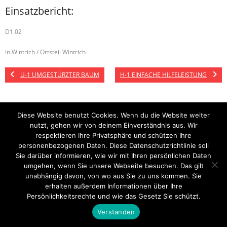
Einsatzbericht:
D1.02
in Wintrich / Ortsteil Wintrich
U-1 UMGESTÜRZTER BAUM
H-1 EINFACHE HILFELEISTUNG
Diese Website benutzt Cookies. Wenn du die Website weiter
Startseite
Einsätze
Mitglied werden
Über uns
Bilder
Kontakt
nutzt, gehen wir von deinem Einverständnis aus. Wir
respektieren Ihre Privatsphäre und schützen Ihre
Theme by
Think Up Themes Ltd
. Powered by
WordPress
.
personenbezogenen Daten. Diese Datenschutzrichtlinie soll
Sie darüber informieren, wie wir mit Ihren persönlichen Daten
umgehen, wenn Sie unsere Webseite besuchen. Das gilt
unabhängig davon, von wo aus Sie zu uns kommen. Sie
erhalten außerdem Informationen über Ihre
Persönlichkeitsrechte und wie das Gesetz Sie schützt.
Verstanden