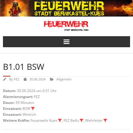
Skip
to
content
B1.01 BSW
By
FE2
30.06.2024
Allgemein
Datum:
30.06.2024 um 0:31 Uhr
Alarmierungsart:
FEZ
Dauer:
39 Minuten
Einsatzart:
BSW
Einsatzort:
Wintrich
Weitere Kräfte:
Feuerwehr Kues
, FEZ BeKu
, Wehrleiter