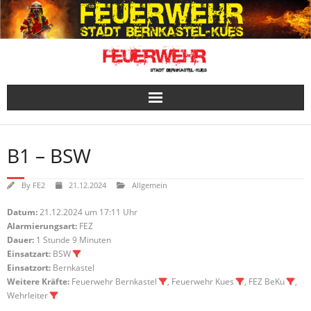
Skip
to
content
B1 – BSW
By
FE2
21.12.2024
Allgemein
Datum:
21.12.2024 um 17:11 Uhr
Alarmierungsart:
FEZ
Dauer:
1 Stunde 9 Minuten
Einsatzart:
BSW
Einsatzort:
Bernkastel
Weitere Kräfte:
Feuerwehr Bernkastel
, Feuerwehr Kues
, FEZ BeKu
,
Wehrleiter