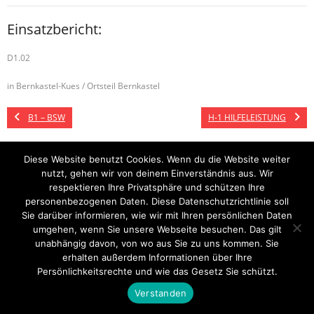
Einsatzbericht:
D1.02
in Bernkastel-Kues / Ortsteil Bernkastel
B1 – BSW
H-1 HILFELEISTUNG
Diese Website benutzt Cookies. Wenn du die Website weiter
nutzt, gehen wir von deinem Einverständnis aus. Wir
Startseite
Einsätze
Mitglied werden
Über uns
Bilder
Kontakt
respektieren Ihre Privatsphäre und schützen Ihre
personenbezogenen Daten. Diese Datenschutzrichtlinie soll
Theme by
Think Up Themes Ltd
. Powered by
WordPress
.
Sie darüber informieren, wie wir mit Ihren persönlichen Daten
umgehen, wenn Sie unsere Webseite besuchen. Das gilt
unabhängig davon, von wo aus Sie zu uns kommen. Sie
erhalten außerdem Informationen über Ihre
Persönlichkeitsrechte und wie das Gesetz Sie schützt.
Verstanden