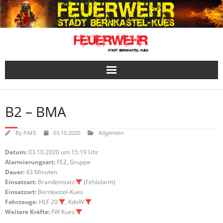
Skip
to
content
B2 – BMA
By
PAFE
03.10.2020
Allgemein
Datum:
03.10.2020 um 15:19 Uhr
Alarmierungsart:
FEZ, Gruppe
Dauer:
43 Minuten
Einsatzart:
Brandeinsatz
(Fehlalarm)
Einsatzort:
Bernkastel-Kues
Fahrzeuge:
HLF 20
, KdoW
Weitere Kräfte:
FW Kues