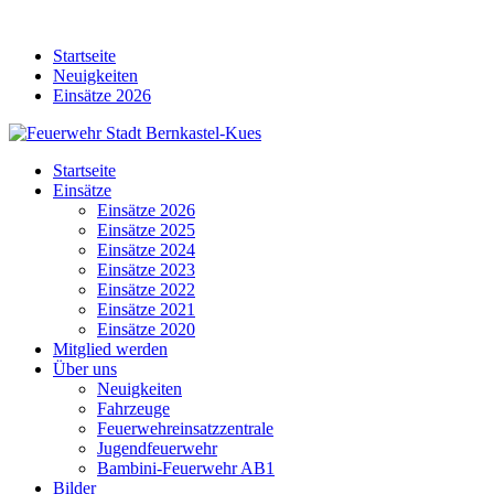
Skip
to
Startseite
content
Neuigkeiten
Einsätze 2026
Startseite
Einsätze
Einsätze 2026
Einsätze 2025
Einsätze 2024
Einsätze 2023
Einsätze 2022
Einsätze 2021
Einsätze 2020
Mitglied werden
Über uns
Neuigkeiten
Fahrzeuge
Feuerwehreinsatzzentrale
Jugendfeuerwehr
Bambini-Feuerwehr AB1
Bilder