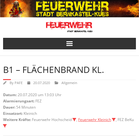
Skip
to
content
B1 – FLÄCHENBRAND KL.
By
PAFE
20.07.2020
Allgemein
Datum:
20.07.2020 um 13:03 Uhr
Alarmierungsart:
FEZ
Dauer:
54 Minuten
Einsatzort:
Kleinich
Weitere Kräfte:
Feuerwehr Hochscheid
,
Feuerwehr Kleinich
, FEZ BeKu