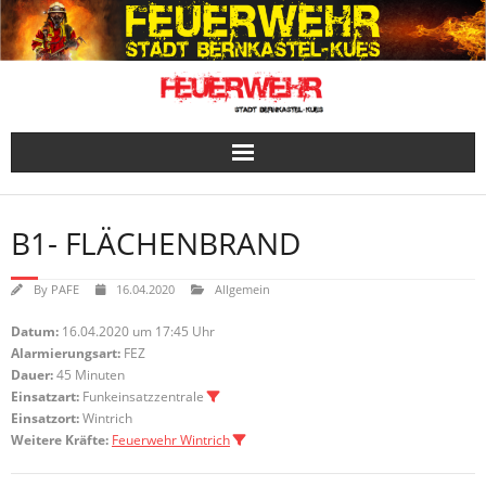
Skip
to
content
B1- FLÄCHENBRAND
By
PAFE
16.04.2020
Allgemein
Datum:
16.04.2020 um 17:45 Uhr
Alarmierungsart:
FEZ
Dauer:
45 Minuten
Einsatzart:
Funkeinsatzzentrale
Einsatzort:
Wintrich
Weitere Kräfte:
Feuerwehr Wintrich