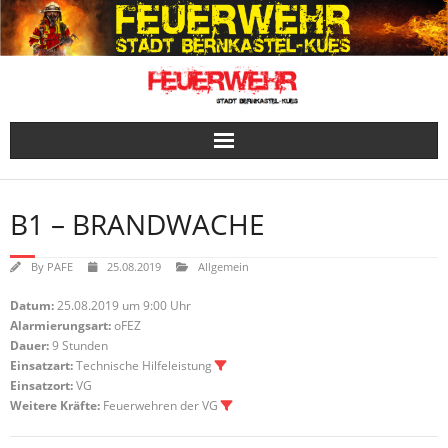
Skip
to
content
B1 – BRANDWACHE
By
PAFE
25.08.2019
Allgemein
Datum:
25.08.2019 um 9:00 Uhr
Alarmierungsart:
oFEZ
Dauer:
9 Stunden
Einsatzart:
Technische Hilfeleistung
Einsatzort:
VG
Weitere Kräfte:
Feuerwehren der VG