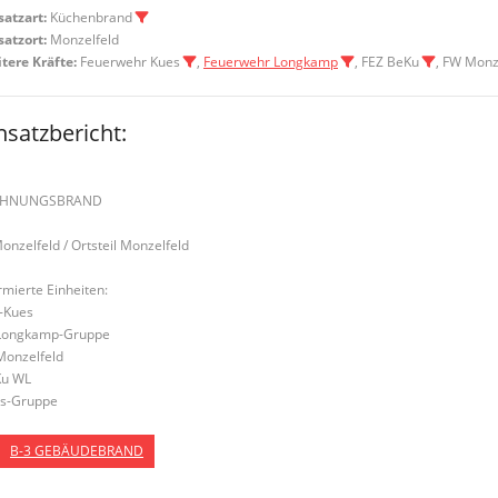
satzart:
Küchenbrand
satzort:
Monzelfeld
tere Kräfte:
Feuerwehr Kues
,
Feuerwehr Longkamp
, FEZ BeKu
, FW Monz
nsatzbericht:
HNUNGSBRAND
Monzelfeld / Ortsteil Monzelfeld
rmierte Einheiten:
-Kues
Longkamp-Gruppe
Monzelfeld
u WL
s-Gruppe
B-3 GEBÄUDEBRAND