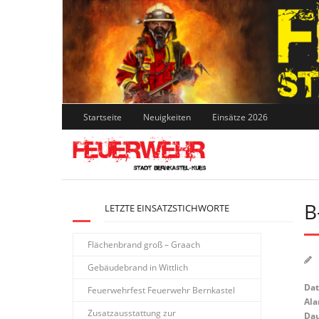
Skip
to
content
Startseite
Neuigkeiten
Einsätze 2026
B
LETZTE EINSATZSTICHWORTE
Flächenbrand groß – Graach
Gebäudebrand in Wittlich
Da
Feuerwehrfest Feuerwehr Bernkastel
Ala
Zusatzausstattung zur
Dau