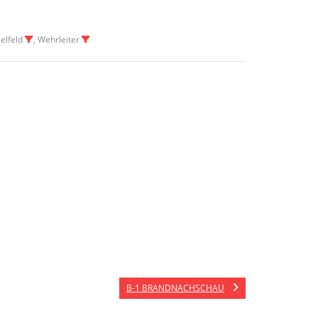
elfeld
, Wehrleiter
B-1 BRANDNACHSCHAU