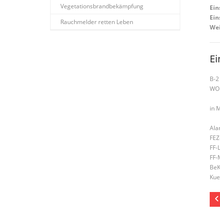
Vegetationsbrandbekämpfung
Ein
Ein
Rauchmelder retten Leben
Wei
Ei
B-2
WO
in 
Ala
FEZ
FF-
FF-
BeK
Kue