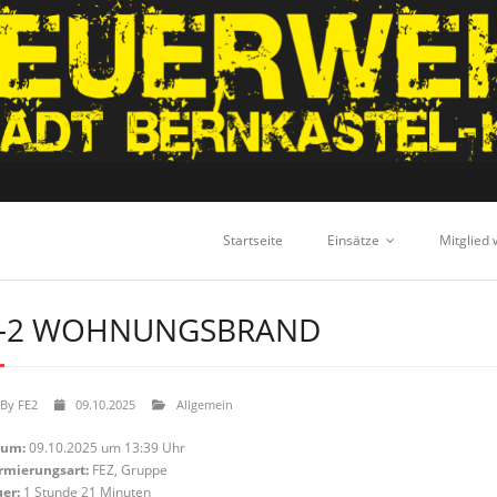
Startseite
Einsätze
Mitglied
-2 WOHNUNGSBRAND
By
FE2
09.10.2025
Allgemein
tum:
09.10.2025 um 13:39 Uhr
rmierungsart:
FEZ, Gruppe
er:
1 Stunde 21 Minuten