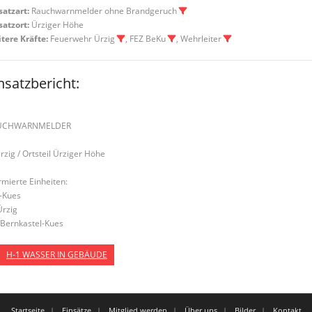
satzart:
Rauchwarnmelder ohne Brandgeruch
satzort:
Ürziger Höhe
tere Kräfte:
Feuerwehr Ürzig
, FEZ BeKu
, Wehrleiter
nsatzbericht:
UCHWARNMELDER
Ürzig / Ortsteil Ürziger Höhe
rmierte Einheiten:
-Kues
Ürzig
Bernkastel-Kues
H-1 WASSER IN GEBÄUDE
Startseite
Einsätze
Mitglied werden
Über uns
Bilder
Kontakt