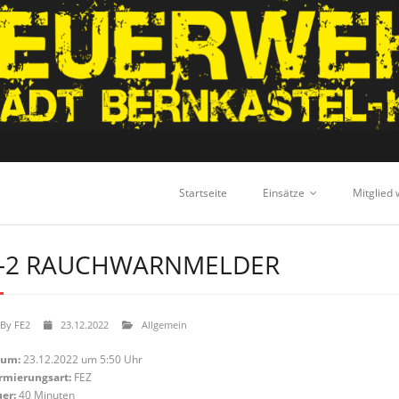
Startseite
Einsätze
Mitglied
-2 RAUCHWARNMELDER
By
FE2
23.12.2022
Allgemein
tum:
23.12.2022 um 5:50 Uhr
rmierungsart:
FEZ
er:
40 Minuten