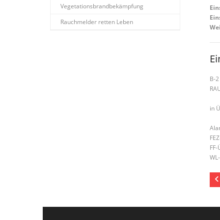
Vegetationsbrandbekämpfung
Ein
Ein
Rauchmelder retten Leben
Wei
Ei
B-2
RA
in 
Ala
FEZ
FF-
WL-