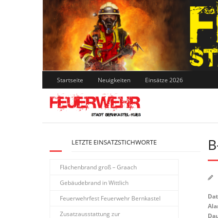
Skip
to
content
Startseite
Neuigkeiten
Einsätze 2026
B
LETZTE EINSATZSTICHWORTE
Flächenbrand groß – Graach
Gebäudebrand in Wittlich
Da
Feuerwehrfest Feuerwehr Bernkastel
Ala
Zusatzausstattung zur
Dau