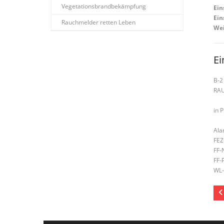
Vegetationsbrandbekämpfung
Ein
Ein
Rauchmelder retten Leben
Wei
Ei
B-2
RA
in 
Ala
FEZ
FF-
FF-
WL-