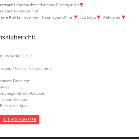
satzart:
Heimrauchmelder ohne Brandgeruch
satzort:
Niederemmel
tere Kräfte:
Feuerwehr Neumagen-Dhron
, FEZ BeKu
, Wehrleiter
nsatzbericht:
UCHWARNMELDER
Piesport / Ortsteil Niederemmel
rmierte Einheiten:
-Kues
Neumagen-Dhron-Gruppe
Piesport-Gruppe
Bernkastel-Kues
W-1 HOCHWASSER