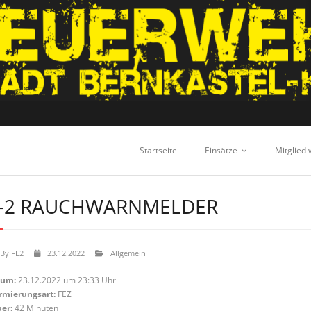
Startseite
Einsätze
Mitglied
-2 RAUCHWARNMELDER
By
FE2
23.12.2022
Allgemein
tum:
23.12.2022 um 23:33 Uhr
rmierungsart:
FEZ
er:
42 Minuten