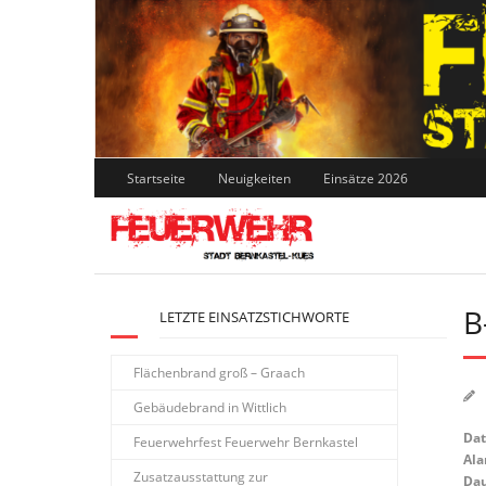
Skip
to
content
Startseite
Neuigkeiten
Einsätze 2026
B
LETZTE EINSATZSTICHWORTE
Flächenbrand groß – Graach
Gebäudebrand in Wittlich
Da
Feuerwehrfest Feuerwehr Bernkastel
Ala
Zusatzausstattung zur
Dau