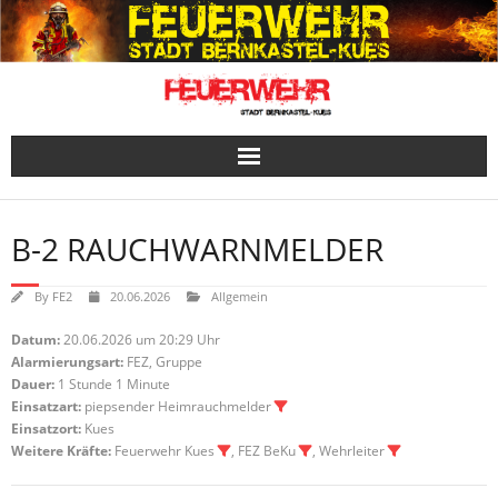
Skip
to
content
B-2 RAUCHWARNMELDER
By
FE2
20.06.2026
Allgemein
Datum:
20.06.2026 um 20:29 Uhr
Alarmierungsart:
FEZ, Gruppe
Dauer:
1 Stunde 1 Minute
Einsatzart:
piepsender Heimrauchmelder
Einsatzort:
Kues
Weitere Kräfte:
Feuerwehr Kues
, FEZ BeKu
, Wehrleiter