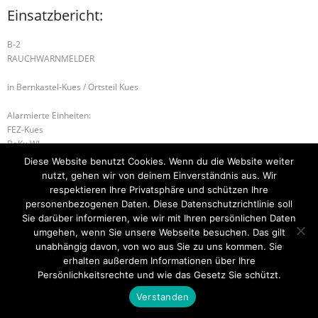
Einsatzbericht:
B-2
RAUCHWARNMELDER
in Bernkastel-Kues / Ortsteil Kues
Alarmierte Einheiten:
FEZ-Kues
BeKu WL
Kues-Gruppe
Diese Website benutzt Cookies. Wenn du die Website weiter
nutzt, gehen wir von deinem Einverständnis aus. Wir
H-1PERSON IN AUFZUG
H-1 PERSON IN AUFZUG
respektieren Ihre Privatsphäre und schützen Ihre
personenbezogenen Daten. Diese Datenschutzrichtlinie soll
Sie darüber informieren, wie wir mit Ihren persönlichen Daten
umgehen, wenn Sie unsere Webseite besuchen. Das gilt
unabhängig davon, von wo aus Sie zu uns kommen. Sie
Startseite
Einsätze
Mitglied werden
Über uns
Bilder
Kontakt
erhalten außerdem Informationen über Ihre
Persönlichkeitsrechte und wie das Gesetz Sie schützt.
Theme by
Think Up Themes Ltd
. Powered by
WordPress
.
Verstanden