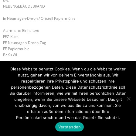
B-2
NEBENGEBÄUDEBRAND
in Neumagen-Dhron / Ortsteil Papiermühle
Alarmierte Einheiten:
FEZ-Kues
FF-Neumagen-Dhron-Zug
FF-Papiermühle
BeKu WL
B-2 FLÄCHENBRAND – GROSS
H-2 TÜR ÖFFNEN DRINGEND
Diese Website benutzt Cookies. Wenn du die Website weiter
nutzt, gehen wir von deinem Einverständnis aus. Wir
respektieren Ihre Privatsphäre und schützen Ihre
personenbezogenen Daten. Diese Datenschutzrichtlinie soll
Startseite
Einsätze
Mitglied werden
Über uns
Bilder
Sie darüber informieren, wie wir mit Ihren persönlichen Daten
Kontakt
umgehen, wenn Sie unsere Webseite besuchen. Das gilt
unabhängig davon, von wo aus Sie zu uns kommen. Sie
Theme by
Think Up Themes Ltd
. Powered by
WordPress
.
erhalten außerdem Informationen über Ihre
Persönlichkeitsrechte und wie das Gesetz Sie schützt.
Verstanden