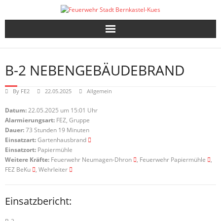
Skip
to
content
B-2 NEBENGEBÄUDEBRAND
By
FE2
22.05.2025
Allgemein
Datum:
22.05.2025 um 15:01 Uhr
Alarmierungsart:
FEZ, Gruppe
Dauer:
73 Stunden 19 Minuten
Einsatzart:
Gartenhausbrand
Einsatzort:
Papiermühle
Weitere Kräfte:
Feuerwehr Neumagen-Dhron
, Feuerwehr Papiermühle
,
FEZ BeKu
, Wehrleiter
Einsatzbericht: